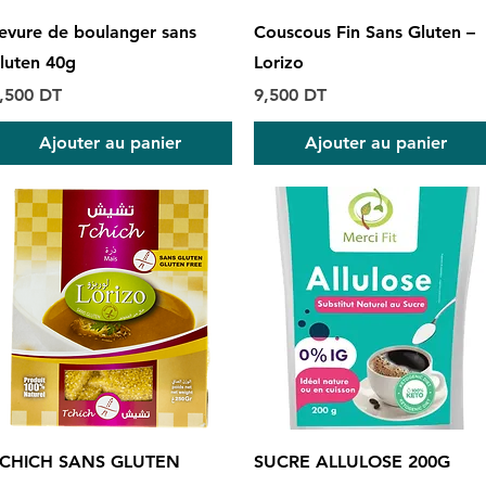
Aperçu rapide
Aperçu rapide
evure de boulanger sans
Couscous Fin Sans Gluten –
luten 40g
Lorizo
rix
Prix
,500 DT
9,500 DT
Ajouter au panier
Ajouter au panier
Aperçu rapide
Aperçu rapide
CHICH SANS GLUTEN
SUCRE ALLULOSE 200G