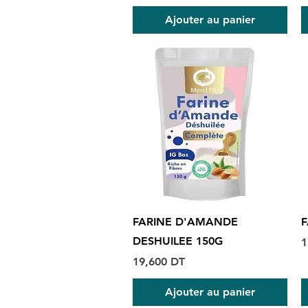
Ajouter au panier
Aperçu rapide
FARINE D'AMANDE
F
DESHUILEE 150G
P
1
Prix
19,600 DT
Ajouter au panier