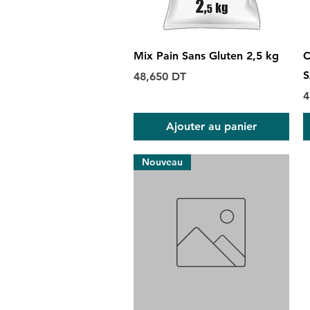
Aperçu rapide
Mix Pain Sans Gluten 2,5 kg
C
S
Prix
48,650 DT
P
4
Ajouter au panier
Nouveau