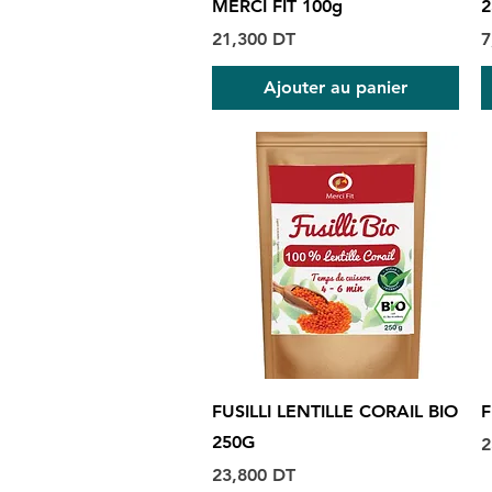
MERCI FIT 100g
2
Prix
P
21,300 DT
7
Ajouter au panier
Aperçu rapide
FUSILLI LENTILLE CORAIL BIO
F
250G
P
2
Prix
23,800 DT