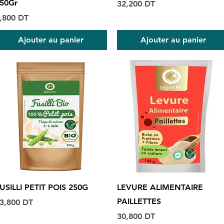
50Gr
Prix
32,200 DT
rix
,800 DT
Ajouter au panier
Ajouter au panier
Aperçu rapide
Aperçu rapide
USILLI PETIT POIS 250G
LEVURE ALIMENTAIRE
PAILLETTES
rix
3,800 DT
Prix
30,800 DT