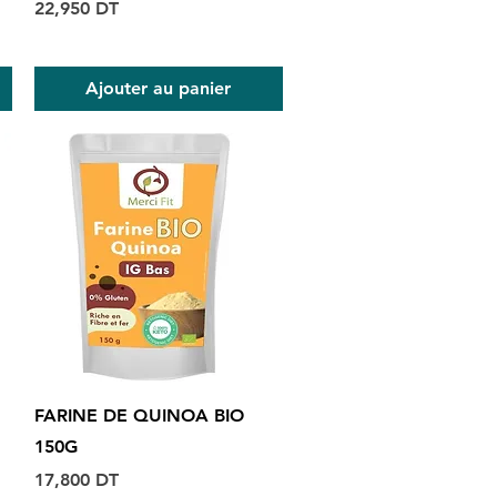
Prix
22,950 DT
Ajouter au panier
Aperçu rapide
FARINE DE QUINOA BIO
150G
Prix
17,800 DT