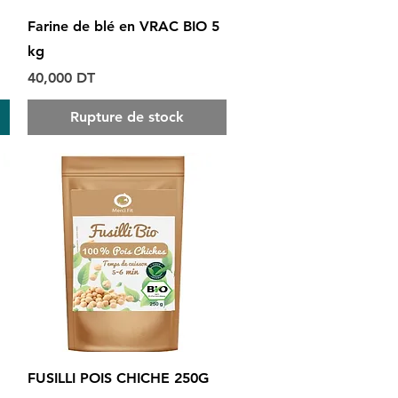
Aperçu rapide
Farine de blé en VRAC BIO 5
kg
Prix
40,000 DT
Rupture de stock
Aperçu rapide
FUSILLI POIS CHICHE 250G