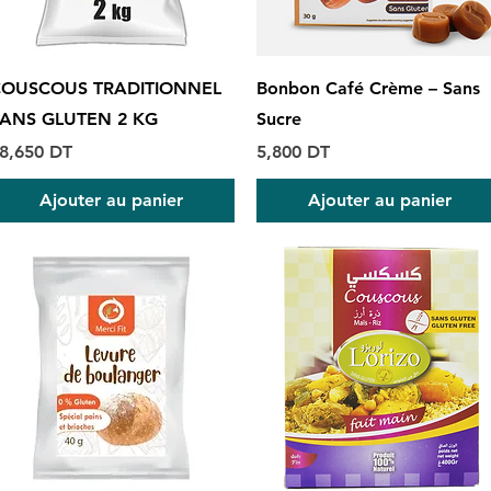
Aperçu rapide
Aperçu rapide
OUSCOUS TRADITIONNEL
Bonbon Café Crème – Sans
ANS GLUTEN 2 KG
Sucre
rix
Prix
8,650 DT
5,800 DT
Ajouter au panier
Ajouter au panier