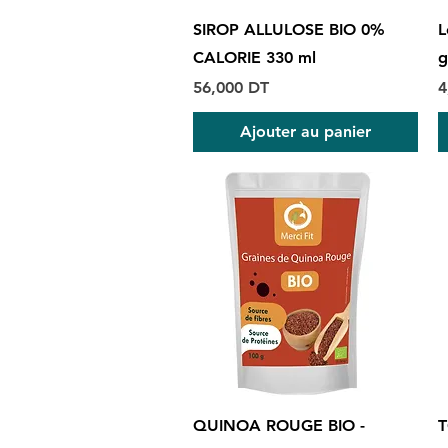
Aperçu rapide
SIROP ALLULOSE BIO 0%
L
CALORIE 330 ml
g
Prix
P
56,000 DT
4
Ajouter au panier
Aperçu rapide
QUINOA ROUGE BIO -
T