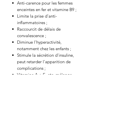
Anti-carence pour les femmes
enceintes en fer et vitamine B9 ;
Limite la prise d'anti-
inflammatoires ;
Raccourcit de délais de
convalescence ;
Diminue l'hyperactivité,
notamment chez les enfants ;
Stimule la sécrétion d'insuline,
peut retarder l'apparition de
complications ;
Vitamine A + E, etc. mélange
synergique pour la
microcirculation, notamment
ophtalmique ;
Améliore le sommeil, grâce à la
stimulation de mélatonine
.
Origine