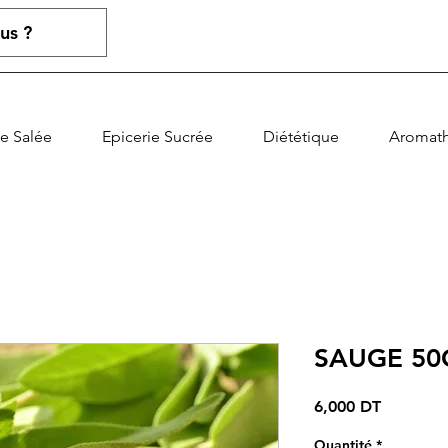
ie Salée
Epicerie Sucrée
Diététique
Aromath
SAUGE 50
Prix
6,000 DT
Quantité
*