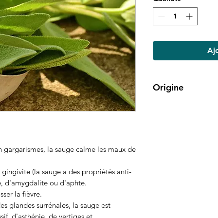
Aj
Origine
Domaine Elixir
 gargarismes, la sauge calme les maux de
e
gingivite
(la sauge a des propriétés anti-
e, d'amygdalite ou d'aphte.
isser la
fièvre
.
es glandes surrénales, la sauge est
sif, d'asthénie, de
vertiges
et