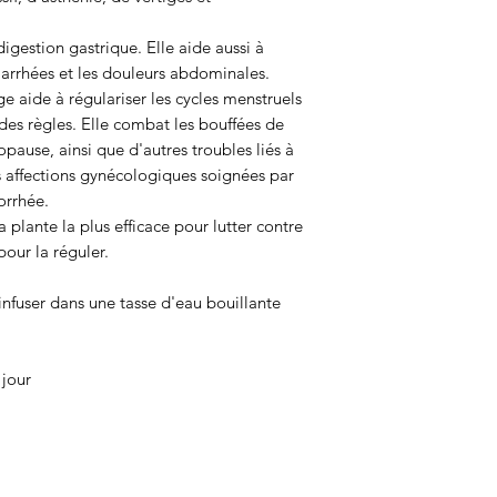
 digestion gastrique. Elle aide aussi à
iarrhées et les
douleurs abdominales
.
e aide à régulariser les cycles menstruels
 des règles. Elle combat les
bouffées de
use, ainsi que d'autres troubles liés à
s affections gynécologiques soignées par
orrhée.
a plante la plus efficace pour lutter contre
pour la réguler.
 infuser dans une tasse d'eau bouillante
 jour