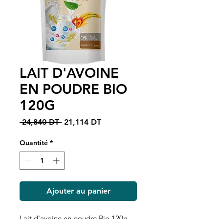
LAIT D'AVOINE
EN POUDRE BIO
120G
Prix
Prix
 24,840 DT 
21,114 DT
original
promotionnel
Quantité
*
Ajouter au panier
Lait d'avoine en poudre Bio 120g