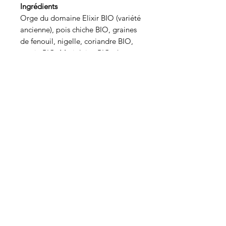
Ingrédients
O
rge du domaine Elixir BIO (variété
ancienne), pois chiche BIO, graines
de fenouil, nigelle, coriandre BIO,
cumin BIO, Marjolaine BIO, thym et
romarin BIO.
Poids net : 300 g
Origine
Domaine Elixir
Qui sommes-nous ?