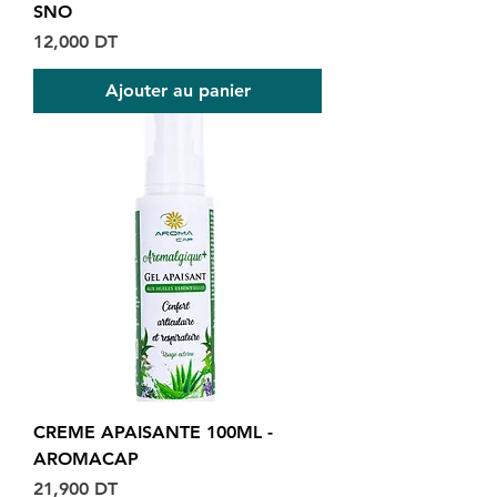
SNO
Prix
12,000 DT
Ajouter au panier
CREME APAISANTE 100ML -
AROMACAP
Prix
21,900 DT