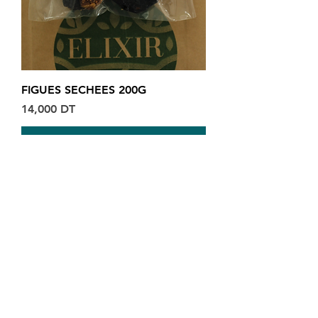
FIGUES SECHEES 200G
Prix
14,000 DT
Ajouter au panier
Qui sommes-nous ?